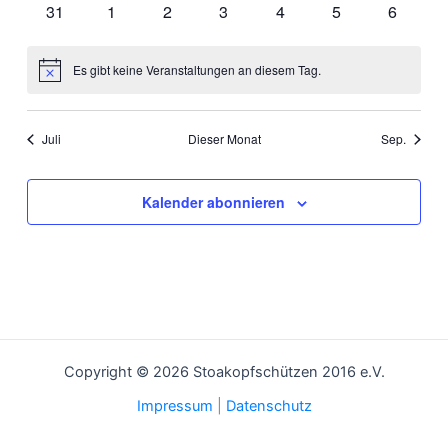
0
0
0
0
0
0
0
31
1
2
3
4
5
6
Veranstaltungen
Veranstaltungen
Veranstaltungen
Veranstaltungen
Veranstaltungen
Veranstaltungen
Veranst
Es gibt keine Veranstaltungen an diesem Tag.
Hinweis
Juli
Dieser Monat
Sep.
Kalender abonnieren
Copyright © 2026 Stoakopfschützen 2016 e.V.
Impressum
|
Datenschutz