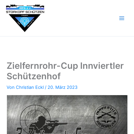
Zum
Inhalt
springen
Zielfernrohr-Cup Innviertler
Schützenhof
Von
Christian Eckl
/
20. März 2023