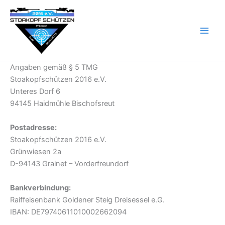
Zum
Inhalt
springen
Angaben gemäß § 5 TMG
Stoakopfschützen 2016 e.V.
Unteres Dorf 6
94145 Haidmühle Bischofsreut
Postadresse:
Stoakopfschützen 2016 e.V.
Grünwiesen 2a
D-94143 Grainet – Vorderfreundorf
Bankverbindung:
Raiffeisenbank Goldener Steig Dreisessel e.G.
IBAN: DE79740611010002662094