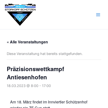
Zum
Inhalt
springen
« Alle Veranstaltungen
Diese Veranstaltung hat bereits stattgefunden.
Präzisionswettkampf
Antiesenhofen
18.03.2023 @ 8:00
-
17:00
Am 18. März findet im Innviertler Schützenhof
wieder ein ZF Cup statt.