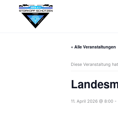
Zum
Inhalt
springen
« Alle Veranstaltungen
Diese Veranstaltung hat
Landesme
11. April 2026 @ 8:00
-