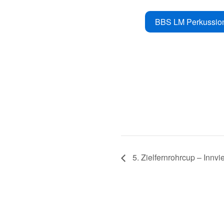
BBS LM Perkussio
5. Zielfernrohrcup – Innvi