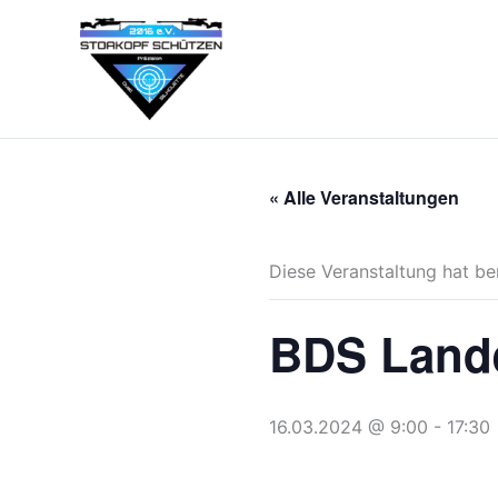
Zum
Inhalt
springen
« Alle Veranstaltungen
Diese Veranstaltung hat be
BDS Lande
16.03.2024 @ 9:00
-
17:30