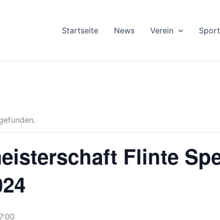
Startseite
News
Verein
Sport
tgefunden.
isterschaft Flinte Sp
024
7:00