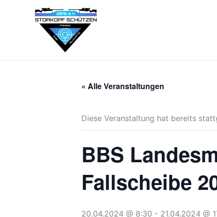
Zum
Inhalt
springen
« Alle Veranstaltungen
Diese Veranstaltung hat bereits stat
BBS Landesme
Fallscheibe 2
20.04.2024 @ 8:30
-
21.04.2024 @ 1