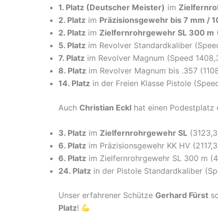
1. Platz (Deutscher Meister)
im
Zielfernr
2. Platz
im
Präzisionsgewehr bis 7 mm / 
2. Platz
im
Zielfernrohrgewehr SL 300 m
5. Platz
im Revolver Standardkaliber (Speed
7. Platz
im Revolver Magnum (Speed 1408,3)
8. Platz
im Revolver Magnum bis .357 (1108
14. Platz
in der Freien Klasse Pistole (Spee
Auch
Christian Eckl
hat einen Podestplatz 
3. Platz
im
Zielfernrohrgewehr SL
(3123,3
6. Platz
im Präzisionsgewehr KK HV (2117,3
6. Platz
im Zielfernrohrgewehr SL 300 m (41
24. Platz
in der Pistole Standardkaliber (Sp
Unser erfahrener Schütze
Gerhard Fürst
sc
Platz
!